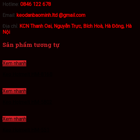
Hotline:
0846 122 678
Email:
keodanbaominh.ltd @gmail.com
Địa chỉ:
KCN Thanh Oai, Nguyễn Trực, Bích Hoà, Hà Đông, Hà
Nội
Sản phẩm tương tự
Xem nhanh
Keo Hotmelt HM-816B
Xem nhanh
Keo Hotmelt HM-5802
Xem nhanh
Keo Hotmelt HM-551