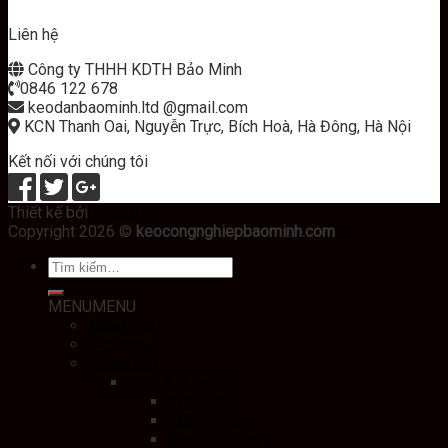
Liên hệ
Công ty THHH KDTH Bảo Minh
0846 122 678
keodanbaominh.ltd @gmail.com
KCN Thanh Oai, Nguyễn Trực, Bích Hoà, Hà Đông, Hà Nội
Kết nối với chúng tôi
Thiết kế bởi
D-web
Copyright 2026 ©
keocongnghiepbaominh.com
MENU
MENU
Trang chủ
Giới thiệu
Sản phẩm
Chất Kết Dính
Keo EVA
Keo PVAc
Keo Gốc Dầu