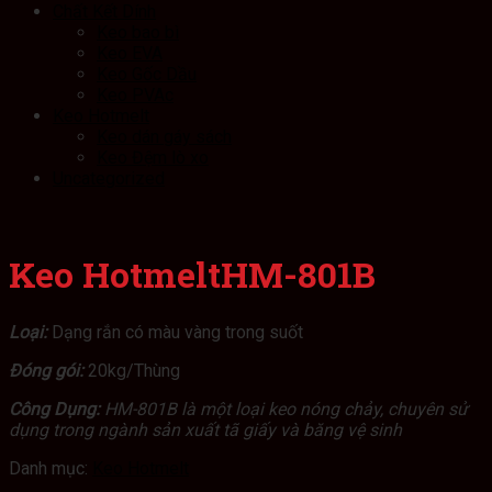
Chất Kết Dính
Keo bao bì
Keo EVA
Keo Gốc Dầu
Keo PVAc
Keo Hotmelt
Keo dán gáy sách
Keo Đệm lò xo
Uncategorized
Keo HotmeltHM-801B
Loại:
Dạng rắn có màu vàng trong suốt
Đóng gói:
20kg/Thùng
Công Dụng:
HM-801B là một loại keo nóng chảy, chuyên sử
dụng trong ngành sản xuất tã giấy và băng vệ sinh
Danh mục:
Keo Hotmelt