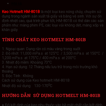
Mô tả
Keo Hotmelt HM-801B
là một loại keo nóng chảy, chuyên sử
dụng trong ngành sản xuất tã giấy và băng vệ sinh. Với sự ổn
định nhiệt cao, quá trình phun tốt, HM-801B có thể dán các sản
phẩm như: màng phim PE, các loại vải không dệt, màng xốp và
khăn giấy.
TÍNH CHẤT KEO HOTMELT HM-801B
1. Ngoại quan: Dạng rắn có màu vàng trong suốt
2. Độ nhớt :11,000 mPa.s at 125°C / 3,500 mPa.s at 150°C /
1,200 mPa.s at 175°C / 400 mPa.s at 200°C
3. Nhiệt độ mềm: Khoảng 73°C
4. Hạn sử dụng: 12 Tháng nếu lưu trữ trong môi trường khô
thoáng
5. Độc Tính : Không
Cách sử dụng của Keo hotmelt HM-801B
0
Nhiệt độ sử dụng : 130-170
C
HƯỚNG DẪN SỬ DỤNG HOTMELT HM-801B
♠ Độ kết dinh của keo phụ thuộc vào bề mặt chất cần kết dính,