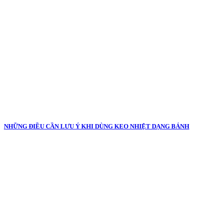
NHỮNG ĐIỀU CẦN LƯU Ý KHI DÙNG KEO NHIỆT DẠNG BÁNH