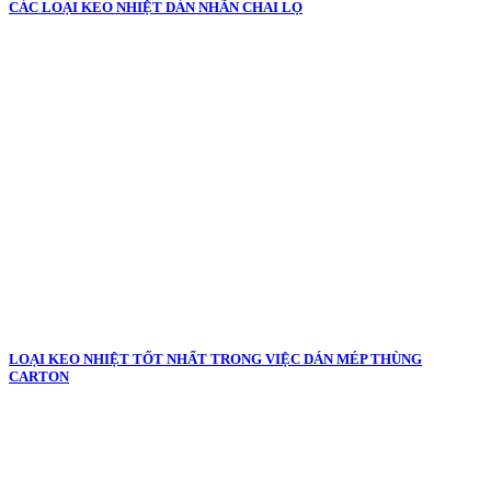
CÁC LOẠI KEO NHIỆT DÁN NHÃN CHAI LỌ
LOẠI KEO NHIỆT TỐT NHẤT TRONG VIỆC DÁN MÉP THÙNG
CARTON