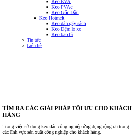
Keo EVA
Keo PVAc
Keo Gốc Dầu
Keo Hotmelt
Keo dán gáy sách
Keo Đệm lò xo
Keo bao bì
Tin tức
Liên hệ
TÌM RA CÁC GIẢI PHÁP TỐI ƯU CHO KHÁCH
HÀNG
Trong việc sử dụng keo dán công nghiệp ứng dụng rộng rãi trong
các lĩnh vực sản xuất công nghiệp cho khách hàng.