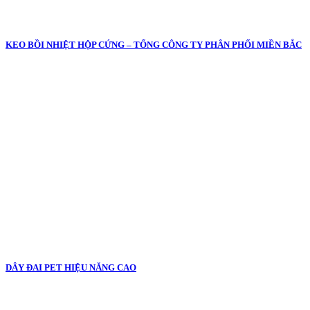
KEO BỒI NHIỆT HỘP CỨNG – TỔNG CÔNG TY PHÂN PHỐI MIỀN BẮC
DÂY ĐAI PET HIỆU NĂNG CAO