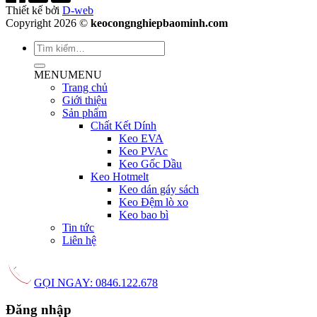
Thiết kế bởi
D-web
Copyright 2026 ©
keocongnghiepbaominh.com
MENU
MENU
Trang chủ
Giới thiệu
Sản phẩm
Chất Kết Dính
Keo EVA
Keo PVAc
Keo Gốc Dầu
Keo Hotmelt
Keo dán gáy sách
Keo Đệm lò xo
Keo bao bì
Tin tức
Liên hệ
GỌI NGAY: 0846.122.678
Đăng nhập