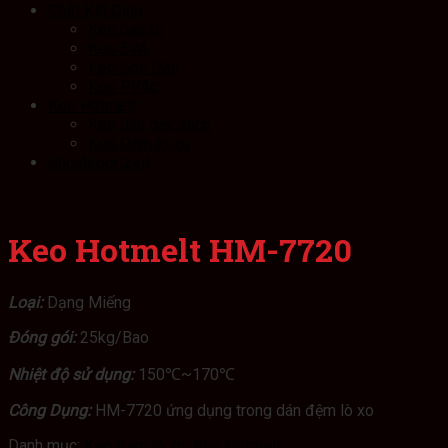
Chất Kết Dính
Keo bao bì
Keo EVA
Keo Gốc Dầu
Keo PVAc
Keo Hotmelt
Keo dán gáy sách
Keo Đệm lò xo
Uncategorized
Keo Hotmelt HM-7720
Loại:
Dạng Miếng
Đóng gói:
25kg/Bao
Nhiệt độ sử dụng:
150℃~170℃
Công Dụng:
HM-7720 ứng dụng trong dán đệm lò xo
Danh mục:
Keo Đệm lò xo
,
Keo Hotmelt