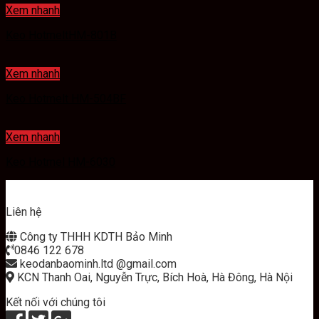
Xem nhanh
Keo HotmeltHM-801B
Xem nhanh
Keo Hotmelt HM-504BF
Xem nhanh
Keo Hotmel HM-6030
Liên hệ
Công ty THHH KDTH Bảo Minh
0846 122 678
keodanbaominh.ltd @gmail.com
KCN Thanh Oai, Nguyễn Trực, Bích Hoà, Hà Đông, Hà Nội
Kết nối với chúng tôi