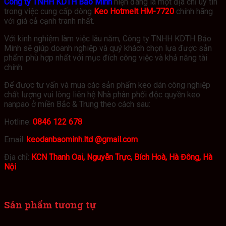
Công ty TNHH KDTH Bảo Minh
hiện đang là một địa chỉ uy tín
trong việc cung cấp dòng
Keo Hotmelt HM-7720
chính hãng
với giá cả cạnh tranh nhất.
Với kinh nghiệm làm việc lâu năm, Công ty TNHH KDTH Bảo
Minh sẽ giúp doanh nghiệp và quý khách chọn lựa được sản
phẩm phù hợp nhất với mục đích công việc và khả năng tài
chính.
Để được tư vấn và mua các sản phẩm keo dán công nghiệp
chất lượng vui lòng liên hệ Nhà phân phối độc quyền keo
nanpao ở miền Bắc & Trung theo cách sau:
Hotline:
0846 122 678
Email:
keodanbaominh.ltd @gmail.com
Địa chỉ:
KCN Thanh Oai, Nguyễn Trực, Bích Hoà, Hà Đông, Hà
Nội
Sản phẩm tương tự