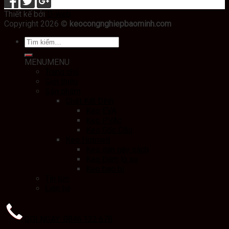
Thiết kế bởi
D-web
Copyright 2026 ©
keocongnghiepbaominh.com
MENU
MENU
Trang chủ
Giới thiệu
Sản phẩm
Chất Kết Dính
Keo EVA
Keo PVAc
Keo Gốc Dầu
Keo Hotmelt
Keo dán gáy sách
Keo Đệm lò xo
Keo bao bì
Tin tức
Liên hệ
GỌI NGAY: 0846.122.678